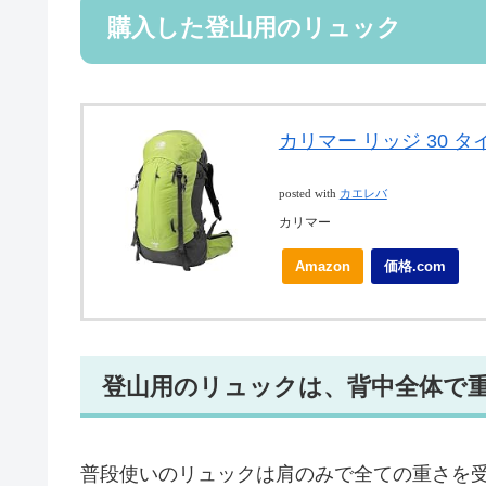
購入した登山用のリュック
カリマー リッジ 30 タイ
posted with
カエレバ
カリマー
Amazon
価格.com
登山用のリュックは、背中全体で
普段使いのリュックは肩のみで全ての重さを