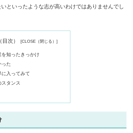
たいといったような志が高いわけではありませんでし
nts（目次）
業を知ったきっかけ
かった
界に入ってみて
のスタンス
け