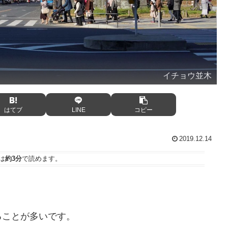
イチョウ並木
はてブ
LINE
コピー
2019.12.14
は
約3分
で読めます。
ることが多いです。