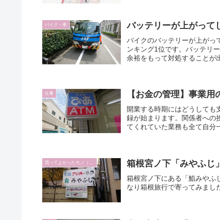
バッテリーが上がって
バイク・車
バイクのバッテリーが上がっ
ンキング1位です。バッテリ
余裕をもって対処することが
【お金の管理】事業用
仕事
開業する時期にはどうしても
録が始まります。関係者への
てくれていた業務も全て自分一
箱根宮ノ下「みやふじ
買ってよかったモノ（日常編）
箱根宮ノ下にある「鮨みやふ
なり箱根旅行で寄ってみまし