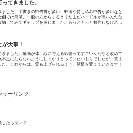
行ってきました。
きました。手書きの申告書が多い、郵送や持ち込み申告が多いなと
士側では簡単、一般の方からするとまだまだハードルが高いんだな
接触してみてギャップを感じました。もっともっと勉強しなければ
験になりました。
とが大事！
てきました。睡眠が体、心に与える影響ってすごいんだなと改めて
眠不足にならないようにしっかりとっていたつもりでしたが、質ま
した。これからは、質も上げられるよう、習慣を変えていきます！
ンサーリンク
談したら良い？