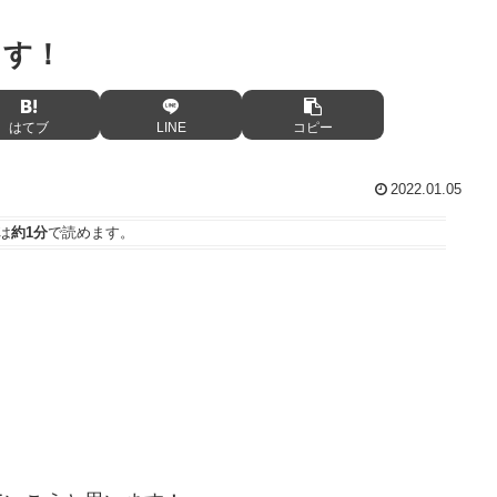
ます！
はてブ
LINE
コピー
2022.01.05
は
約1分
で読めます。