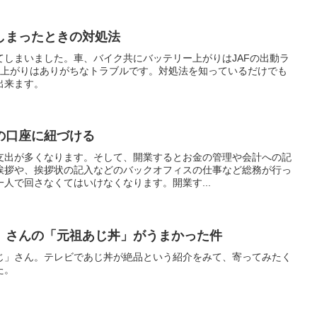
しまったときの対処法
てしまいました。車、バイク共にバッテリー上がりはJAFの出動ラ
ー上がりはありがちなトラブルです。対処法を知っているだけでも
出来ます。
の口座に紐づける
支出が多くなります。そして、開業するとお金の管理や会計への記
挨拶や、挨拶状の記入などのバックオフィスの仕事など総務が行っ
人で回さなくてはいけなくなります。開業す...
」さんの「元祖あじ丼」がうまかった件
じ」さん。テレビであじ丼が絶品という紹介をみて、寄ってみたく
た。