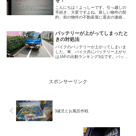
を！
こんにちは！よっしーです。引っ越しの
手続き、大変ですよね。新しい物件の契
約、前の物件の不動産屋に退去の連絡、
引っ越し業者の手配、ライフラインの切
り替え、役所に行っての転居・転入手続
き。。。終わったと思ったら、NHKの切
バッテリーが上がってしまったと
バイク・車
り替えが終わっていなか...
きの対処法
バイクのバッテリーが上がってしまいま
した。車、バイク共にバッテリー上がり
はJAFの出動ランキング1位です。バッテ
リー上がりはありがちなトラブルです。
対処法を知っているだけでも余裕をもっ
て対処することが出来ます。
スポンサーリンク
3歳児とお風呂作戦