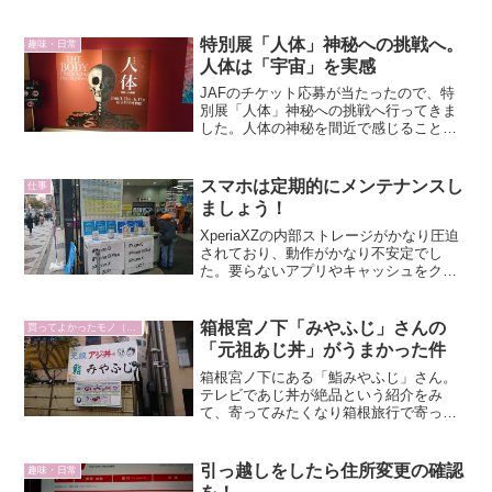
特別展「人体」神秘への挑戦へ。
趣味・日常
人体は「宇宙」を実感
JAFのチケット応募が当たったので、特
別展「人体」神秘への挑戦へ行ってきま
した。人体の神秘を間近で感じることが
できる展示でした。
スマホは定期的にメンテナンスし
仕事
ましょう！
XperiaXZの内部ストレージがかなり圧迫
されており、動作がかなり不安定でし
た。要らないアプリやキャッシュをクリ
アし、どうにか改善しました。スマホの
中身も定期的なメンテナンスが必要で
す。
箱根宮ノ下「みやふじ」さんの
買ってよかったモノ（日常編）
「元祖あじ丼」がうまかった件
箱根宮ノ下にある「鮨みやふじ」さん。
テレビであじ丼が絶品という紹介をみ
て、寄ってみたくなり箱根旅行で寄って
みました。
引っ越しをしたら住所変更の確認
趣味・日常