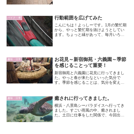
されていました。 最初の受付で検温・消
毒 席にはパーテー...
行動範囲を広げてみた
バイク・車
こんにちは！よっしーです。1月の繁忙期
から、やっと繁忙期を抜けようとしてい
ます。ちょっと縁があって、毎月いろい
ろと出掛けるようになりました。アイキ
ャッチは、仙台駅で撮ったはやぶさ＆こ
まちの連結。撮影：ソニーα64001月：長
野へ22時過ぎに...
お花見～新宿御苑・六義園～季節
趣味・日常
を感じることって重要！
新宿御苑と六義園に花見に行ってきまし
た。やっと春が来たなといった気分で
す。季節を感じることは、気分を変えた
り、切り替えたりするのにいいきっかけ
を与えてくれます。季節が変わるタイミ
ングを利用して何か新しく始めたりする
癒されに行ってきました。
趣味・日常
きっかけにしてみましょう。
横浜・八景島シーパラダイスへ行ってき
ました。すごい雨風の中、癒されまし
た。土日に仕事をした関係で、今回出か
けてみました。