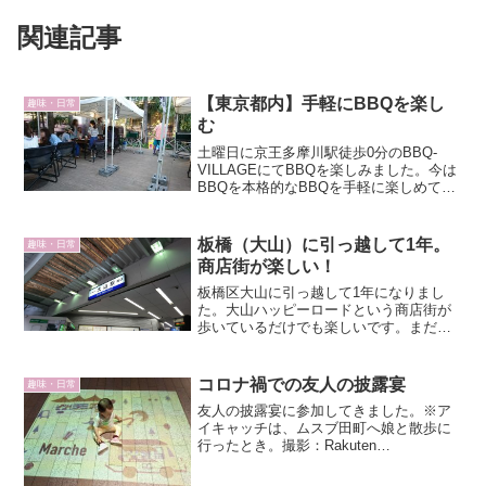
関連記事
【東京都内】手軽にBBQを楽し
趣味・日常
む
土曜日に京王多摩川駅徒歩0分のBBQ-
VILLAGEにてBBQを楽しみました。今は
BBQを本格的なBBQを手軽に楽しめてい
い環境になりましたね。BBQ-VILLAGE以
外にも、東京都内で手軽にBBQを楽しめ
るスポットをピックアップしてみまし
板橋（大山）に引っ越して1年。
趣味・日常
た。
商店街が楽しい！
板橋区大山に引っ越して1年になりまし
た。大山ハッピーロードという商店街が
歩いているだけでも楽しいです。まだま
だ探検不足だと思っています。これから
もちょこちょこと探検して、大山の良さ
を発見していきたいですね。
コロナ禍での友人の披露宴
趣味・日常
友人の披露宴に参加してきました。※ア
イキャッチは、ムスブ田町へ娘と散歩に
行ったとき。撮影：Rakuten
Hand（Gcam）コロナ禍での披露宴コロ
ナ禍での披露宴は、感染対策がしっかり