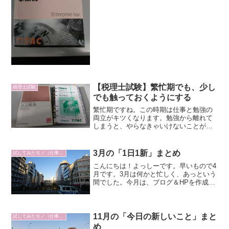
【税理士試験】繁忙期でも、少し
税理士試験
でも触っておくようにする
繁忙期ですね。この時期は仕事と勉強の
両立がキツくなります。勉強から離れて
しまうと、やらなきゃいけないことが溜
まってしまいます。できるだけ日々触れ
るようにしましょう。
3月の「1日1新」まとめ
試してみたモノ（仕事編）
こんにちは！よっしーです。早いもので4
月です。3月は何かと忙しく、あっという
間でした。今月は、ブログ＆HPを作成し
て1年の月です。今までの振り返りを交え
つつ、新しいものを色々と初めてみたい
なと考えています。それでは、3月の「1
日1新」をダイ...
11月の「今日の新しいこと」まと
試してみたモノ（仕事編）
め