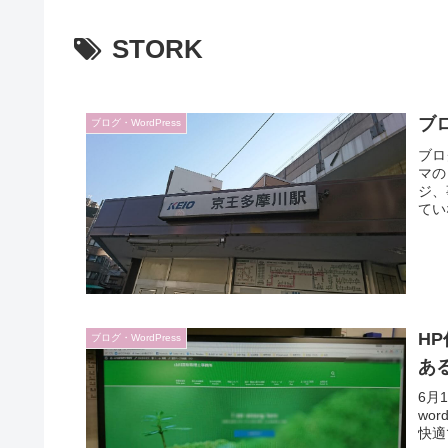
STORK
ブ
ブログ・WordPress
ブロ
マの
ジ、
てい
H
ブログ・WordPress
あ
6月
wo
快適