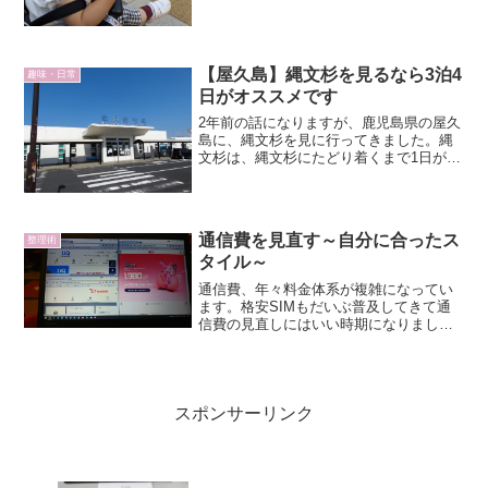
で。撮影：Rakuten Hand大人（自分）か
ら見ている世界私の身長は181センチ。身
長として...
【屋久島】縄文杉を見るなら3泊4
趣味・日常
日がオススメです
2年前の話になりますが、鹿児島県の屋久
島に、縄文杉を見に行ってきました。縄
文杉は、縄文杉にたどり着くまで1日がか
りになります。縄文杉を見て、屋久島一
周もするなら、3泊4日がオススメです。
屋久島とは屋久島は本土最南端・鹿児島
県佐多岬の南南西約...
通信費を見直す～自分に合ったス
整理術
タイル～
通信費、年々料金体系が複雑になってい
ます。格安SIMもだいぶ普及してきて通
信費の見直しにはいい時期になりまし
た。Wi-Fiルーターを持ち運ぶのか、固定
回線を導入するのか、家族全体の料金を
含めて考えるとどうなのか？など自分の
スタイルに合った見直しをしましょう！
スポンサーリンク