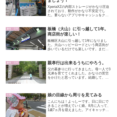
ましょう！
XperiaXZの内部ストレージがかなり圧迫
されており、動作がかなり不安定でし
た。要らないアプリやキャッシュをクリ
アし、どうにか改善しました。スマホの
中身も定期的なメンテナンスが必要で
す。
板橋（大山）に引っ越して1年。
趣味・日常
商店街が楽しい！
板橋区大山に引っ越して1年になりまし
た。大山ハッピーロードという商店街が
歩いているだけでも楽しいです。まだま
だ探検不足だと思っています。これから
もちょこちょこと探検して、大山の良さ
を発見していきたいですね。
親孝行は出来るうちにやろう。
趣味・日常
父の墓参りに行ってきました。母一人で3
兄弟を育ててくれました。かなりの苦労
をかけたと思っています。結婚して、離
れてみて実感しています。少しずつです
が、親孝行をしていきたいと思っていま
す。
娘の目線から周りを見てみる
仕事
こんにちは！よっしーです。日に日にで
きることが増えていく娘。8月に入って、
1歳7ヵ月を迎えました。アイキャッチ
は、公園に入る前の横断歩道。娘目線