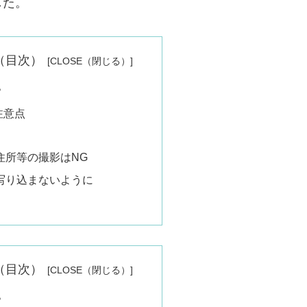
した。
nts（目次）
？
注意点
住所等の撮影はNG
写り込まないように
nts（目次）
？