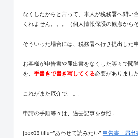
なくしたからと言って、本人が税務署へ問い
くれません。。。（個人情報保護の観点から
そういった場合には、税務署へ行き提出した
お客様が申告書や届出書をなくした等々で閲
を、
手書きで書き写してくる
必要がありまし
これがまた厄介で。。。
申請の手順等々は、過去記事を参照↓
[box06 title=”あわせて読みたい”]
申告書・届出