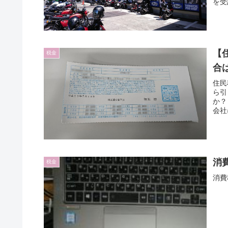
を受
う。
【
税金
合
住民
ら引
か？
会社
消
税金
消費