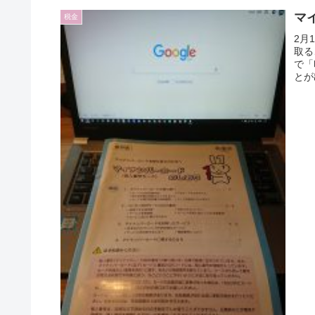
マ
税金
2月
取る
で「
とが