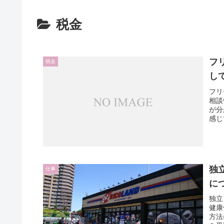
税金
フ
税金
し
フリ
相談
が分
感じ
きま
独
仕事
に
独立
健康
方法