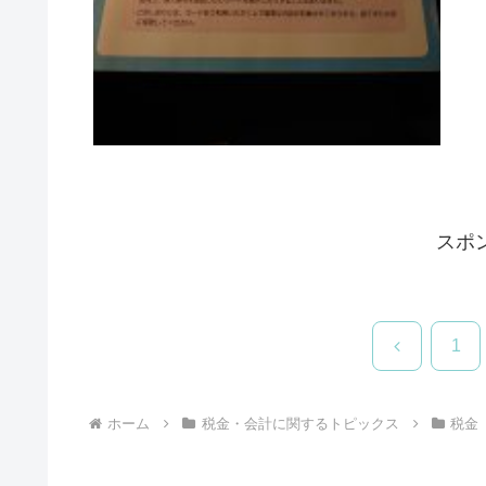
スポ
前
1
へ
ホーム
税金・会計に関するトピックス
税金