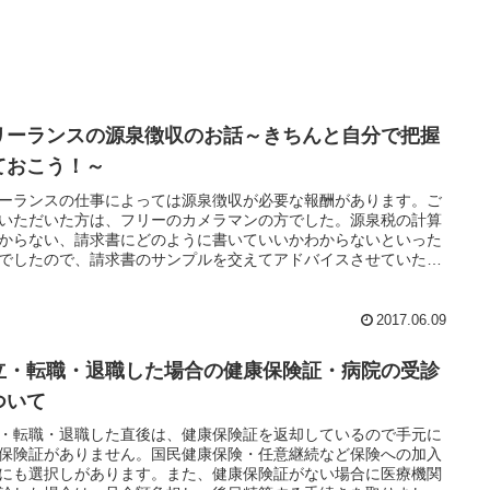
リーランスの源泉徴収のお話～きちんと自分で把握
ておこう！～
ーランスの仕事によっては源泉徴収が必要な報酬があります。ご
いただいた方は、フリーのカメラマンの方でした。源泉税の計算
からない、請求書にどのように書いていいかわからないといった
でしたので、請求書のサンプルを交えてアドバイスさせていただ
した。源泉税は自分で把握するようにしましょう！
2017.06.09
立・転職・退職した場合の健康保険証・病院の受診
ついて
・転職・退職した直後は、健康保険証を返却しているので手元に
保険証がありません。国民健康保険・任意継続など保険への加入
にも選択しがあります。また、健康保険証がない場合に医療機関