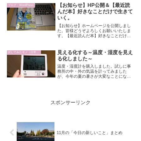
【お知らせ】HP公開＆【最近読
ブログ・WordPress
んだ本】好きなことだけで生きて
いく。
【お知らせ】ホームページを公開しまし
た。皆様どうぞよろしくお願いいたしま
す。【最近読んだ本】好きなことだけで
生きていく。（著：堀江貴文氏）
見える化する～温度・湿度を見え
試してみたモノ（日常編）
る化しました～
温度・湿度計を購入しました。試しに事
務所の中・外の気温を計ってみました
が、今年の夏の暑さが大変なことになっ
ているのが目に見えてわかりました。
スポンサーリンク
11月の「今日の新しいこと」まとめ