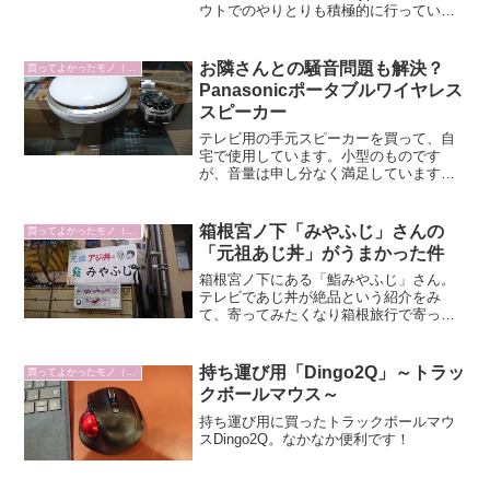
ウトでのやりとりも積極的に行っていこ
うと思っています。PCの操作をしながら
などスマホだと方で挟めません。両手が
使えるようになるヘッドセットは便利で
お隣さんとの騒音問題も解決？
買ってよかったモノ（日常編）
す。
Panasonicポータブルワイヤレス
スピーカー
テレビ用の手元スピーカーを買って、自
宅で使用しています。小型のものです
が、音量は申し分なく満足しています。
買った理由今住んでいるマンションの壁
がとにかく薄い。笑お隣さんの話し声、
テレビの音がはっきり聞こえるほど。最
箱根宮ノ下「みやふじ」さんの
買ってよかったモノ（日常編）
近はテレビの音は下げてもら...
「元祖あじ丼」がうまかった件
箱根宮ノ下にある「鮨みやふじ」さん。
テレビであじ丼が絶品という紹介をみ
て、寄ってみたくなり箱根旅行で寄って
みました。
持ち運び用「Dingo2Q」～トラッ
買ってよかったモノ（仕事編）
クボールマウス～
持ち運び用に買ったトラックボールマウ
スDingo2Q。なかなか便利です！