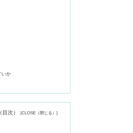
すいか
nts（目次）