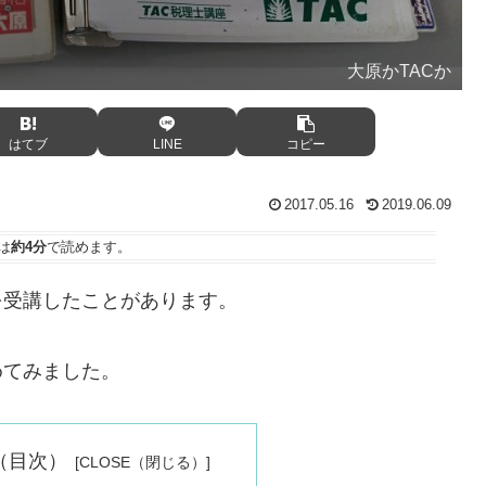
大原かTACか
はてブ
LINE
コピー
2017.05.16
2019.06.09
は
約4分
で読めます。
を受講したことがあります。
めてみました。
nts（目次）